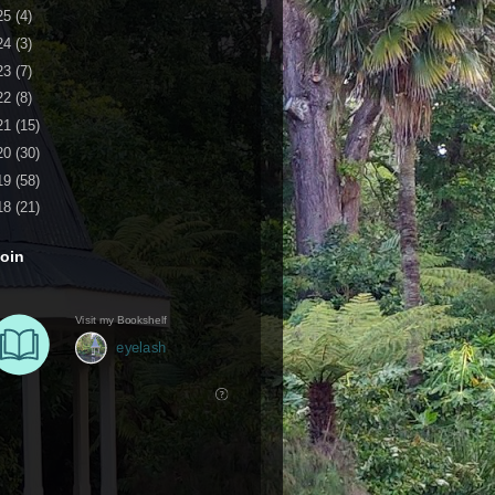
25
(4)
24
(3)
23
(7)
22
(8)
21
(15)
20
(30)
19
(58)
18
(21)
oin