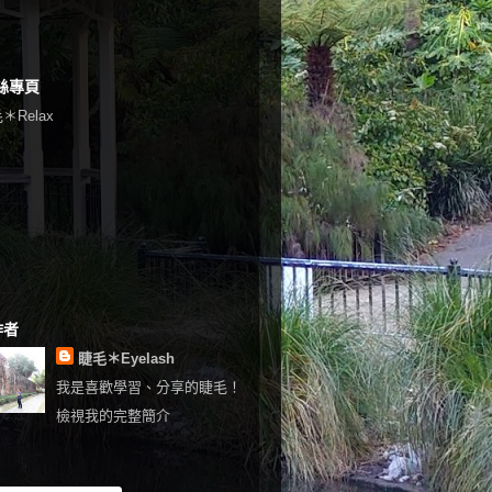
絲專頁
＊Relax
作者
睫毛＊Eyelash
我是喜歡學習、分享的睫毛！
檢視我的完整簡介