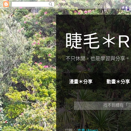
睫毛＊R
不只休閒，也是學習與分享。 
漫畫＊分享
動畫＊分享
找不到標有「
訂閱：
文章 (Atom)