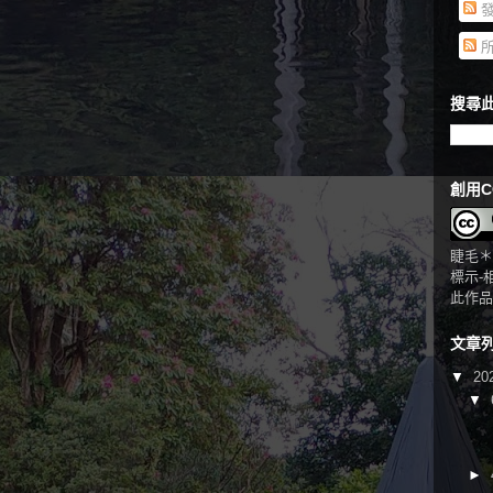
發
所
搜尋此
創用C
睫毛＊
標示-
此作品
文章
▼
20
▼
►