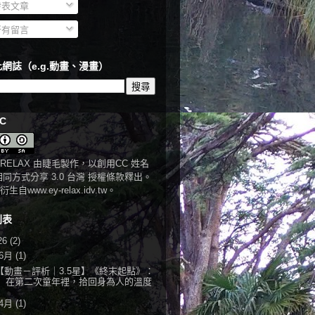
表文章
有留言
網誌（e.g.動畫、漫畫）
C
RELAX
由
睫毛
製作，以
創用CC 姓名
相同方式分享 3.0 台灣 授權條款
釋出。
衍生自
www.ey-relax.idv.tw
。
列表
26
(2)
6月
(1)
【動畫－評析｜3.5星】《終末起點》：
在第二次童年裡，拾回身為人的溫度
4月
(1)