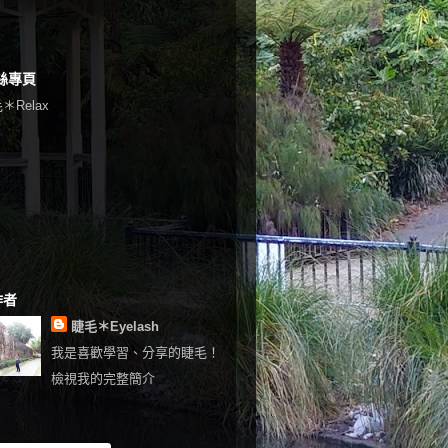
絲專頁
＊Relax
作者
睫毛＊Eyelash
我是喜歡學習、分享的睫毛！
檢視我的完整簡介