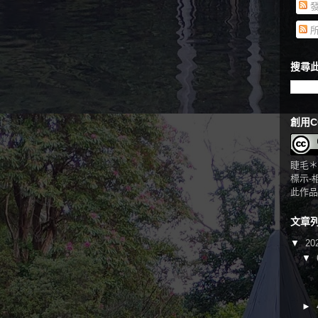
發
所
搜尋此
創用C
睫毛＊
標示-
此作品
文章
▼
20
▼
►