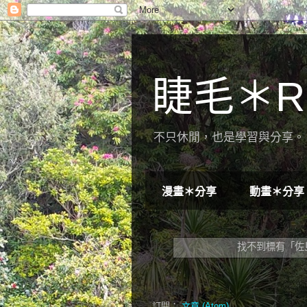
睫毛＊R
不只休閒，也是學習與分享。 
漫畫＊分享
動畫＊分享
找不到標有「佐
訂閱：
文章 (Atom)