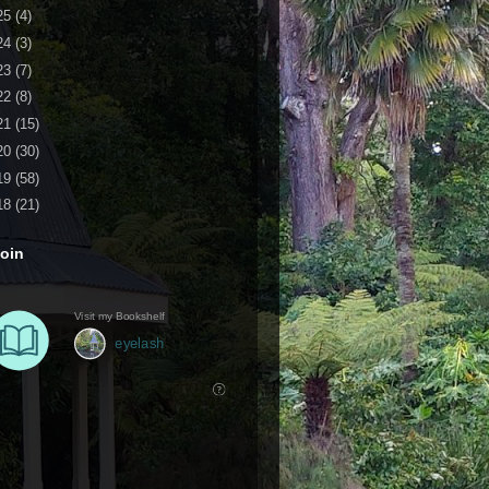
25
(4)
24
(3)
23
(7)
22
(8)
21
(15)
20
(30)
19
(58)
18
(21)
oin