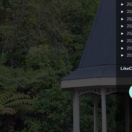
►
20
►
20
►
20
►
20
►
20
►
20
►
20
►
20
LikeC