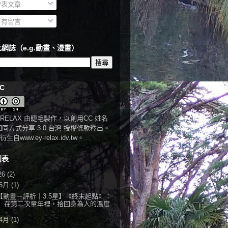
表文章
有留言
網誌（e.g.動畫、漫畫）
C
RELAX
由
睫毛
製作，以
創用CC 姓名
相同方式分享 3.0 台灣 授權條款
釋出。
衍生自
www.ey-relax.idv.tw
。
列表
26
(2)
6月
(1)
【動畫－評析｜3.5星】《終末起點》：
在第二次童年裡，拾回身為人的溫度
4月
(1)