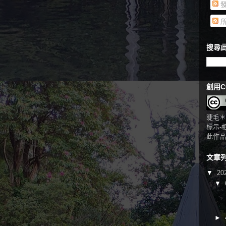
發
所
搜尋此
創用C
睫毛＊
標示-
此作品
文章
▼
20
▼
►