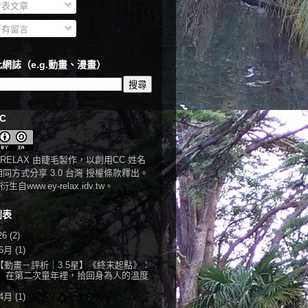
表文章
有留言
網誌（e.g.動畫、漫畫）
C
RELAX
由
睫毛
製作，以
創用CC 姓名
相同方式分享 3.0 台灣 授權條款
釋出。
衍生自
www.ey-relax.idv.tw
。
列表
26
(2)
6月
(1)
【動畫－評析｜3.5星】《終末起點》：
在第二次童年裡，拾回身為人的溫度
4月
(1)