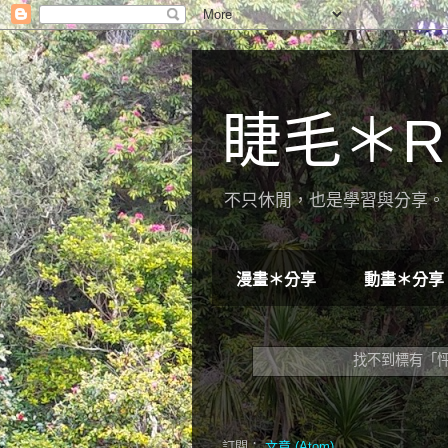
睫毛＊R
不只休閒，也是學習與分享。 
漫畫＊分享
動畫＊分享
找不到標有「
訂閱：
文章 (Atom)