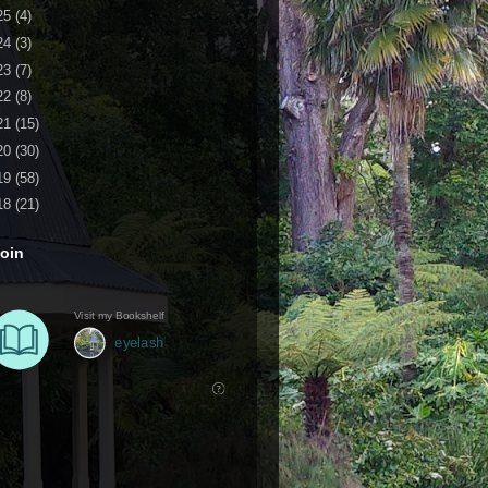
25
(4)
24
(3)
23
(7)
22
(8)
21
(15)
20
(30)
19
(58)
18
(21)
oin