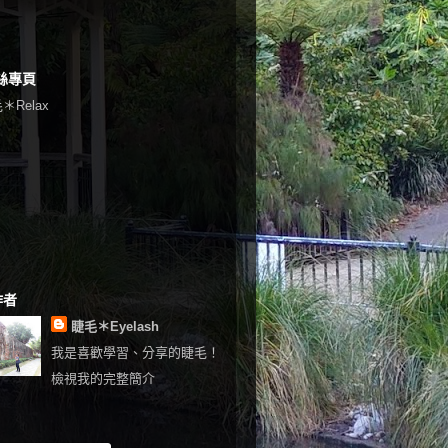
絲專頁
＊Relax
作者
睫毛＊Eyelash
我是喜歡學習、分享的睫毛！
檢視我的完整簡介