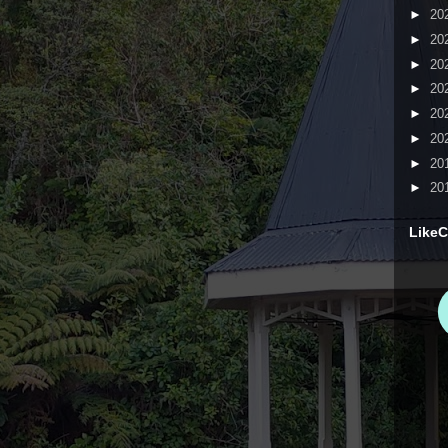
►
20
►
20
►
20
►
20
►
20
►
20
►
20
►
20
LikeC