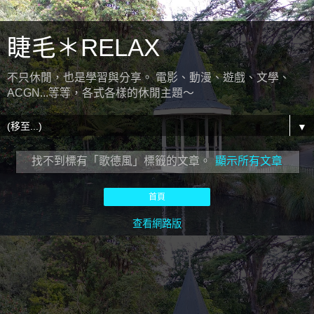
睫毛＊RELAX
不只休閒，也是學習與分享。 電影、動漫、遊戲、文學、
ACGN...等等，各式各樣的休閒主題～
▼
找不到標有「歌德風」
標籤的文章。
顯示所有文章
首頁
查看網路版