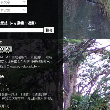
表文章
有留言
網誌（e.g.動畫、漫畫）
C
RELAX
由
睫毛
製作，以
創用CC 姓名
相同方式分享 3.0 台灣 授權條款
釋出。
衍生自
www.ey-relax.idv.tw
。
列表
26
(2)
6月
(1)
【動畫－評析｜3.5星】《終末起點》：
在第二次童年裡，拾回身為人的溫度
4月
(1)