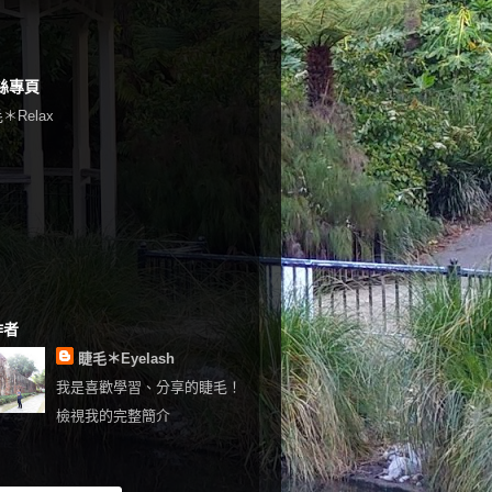
絲專頁
＊Relax
作者
睫毛＊Eyelash
我是喜歡學習、分享的睫毛！
檢視我的完整簡介