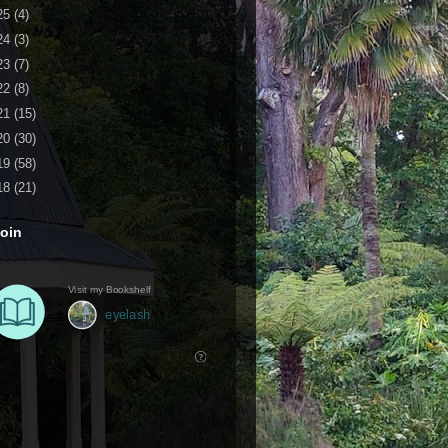
25
(4)
24
(3)
23
(7)
22
(8)
21
(15)
20
(30)
19
(58)
18
(21)
oin