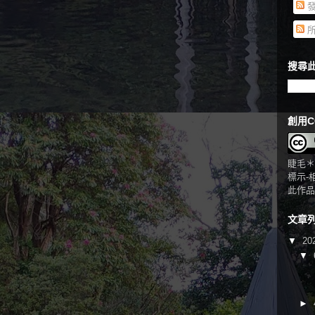
發
所
搜尋此
創用C
睫毛＊
標示-
此作品
文章
▼
20
▼
►