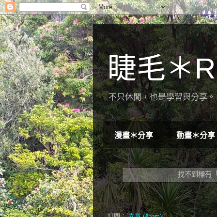
睫毛＊R
不只休閒，也是學習與分享。 
漫畫＊分享
動畫＊分享
找不到標有
訂閱：
文章 (Atom)