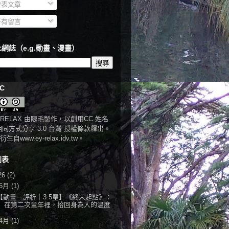
表文章
有留言
網誌（e.g.動畫、漫畫）
C
RELAX
由
睫毛
製作，以
創用CC 姓名
相同方式分享 3.0 台灣 授權條款
釋出。
衍生自
www.ey-relax.idv.tw
。
列表
26
(2)
6月
(1)
【動畫－評析｜3.5星】《終末起點》：
在第二次童年裡，拾回身為人的溫度
4月
(1)