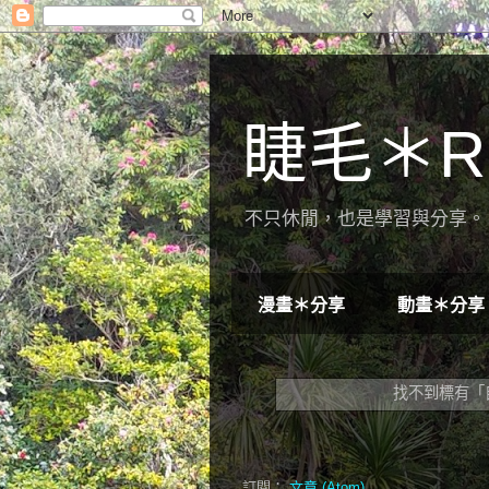
睫毛＊R
不只休閒，也是學習與分享。 
漫畫＊分享
動畫＊分享
找不到標有「
訂閱：
文章 (Atom)