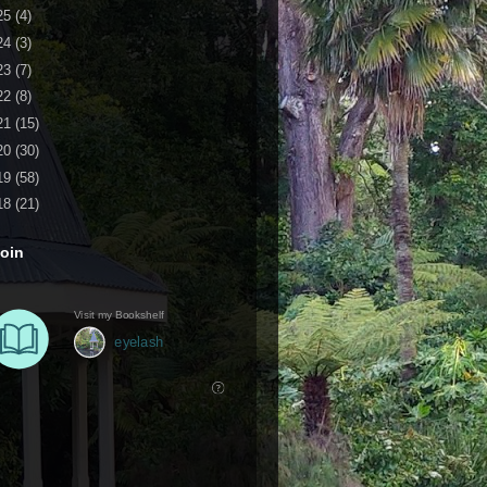
25
(4)
24
(3)
23
(7)
22
(8)
21
(15)
20
(30)
19
(58)
18
(21)
oin