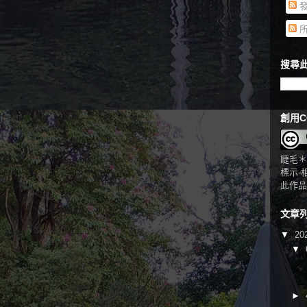
發
所
搜尋此
創用C
睫毛＊
標示-
此作品
文章
▼
20
▼
►