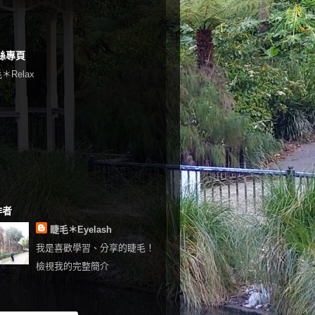
絲專頁
＊Relax
作者
睫毛＊Eyelash
我是喜歡學習、分享的睫毛！
檢視我的完整簡介