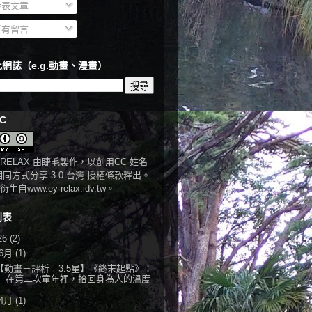
表文章
有留言
網誌（e.g.動畫、漫畫）
C
RELAX
由
睫毛
製作，以
創用CC 姓名
相同方式分享 3.0 台灣 授權條款
釋出。
衍生自
www.ey-relax.idv.tw
。
列表
26
(2)
6月
(1)
【動畫－評析｜3.5星】《終末起點》：
在第二次童年裡，拾回身為人的溫度
4月
(1)