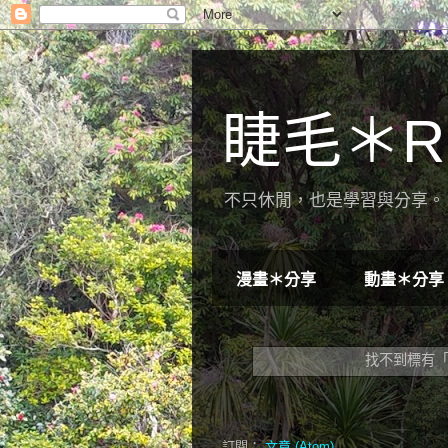
睫毛＊R
不只休閒，也是學習與分享。 
漫畫＊分享
動畫＊分享
找不到標有「2
訂閱：
文章 (Atom)