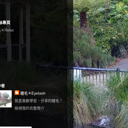
絲專頁
＊Relax
作者
睫毛＊Eyelash
我是喜歡學習、分享的睫毛！
檢視我的完整簡介