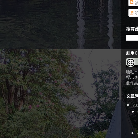
發
所
搜尋此
創用C
睫毛＊
標示-
此作品
文章
▼
20
▼
►