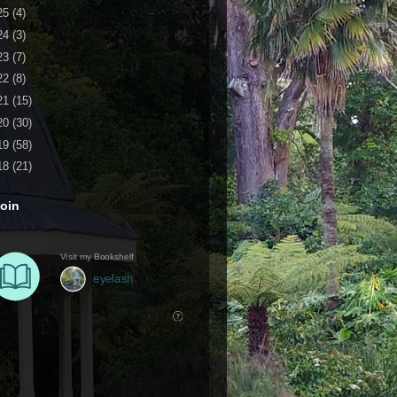
25
(4)
24
(3)
23
(7)
22
(8)
21
(15)
20
(30)
19
(58)
18
(21)
oin