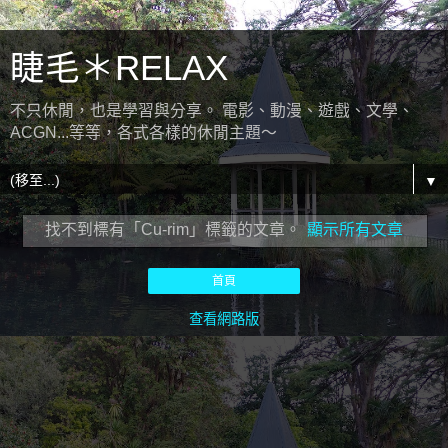
睫毛＊RELAX
不只休閒，也是學習與分享。 電影、動漫、遊戲、文學、
ACGN...等等，各式各樣的休閒主題～
▼
找不到標有「Cu-rim」
標籤的文章。
顯示所有文章
首頁
查看網路版