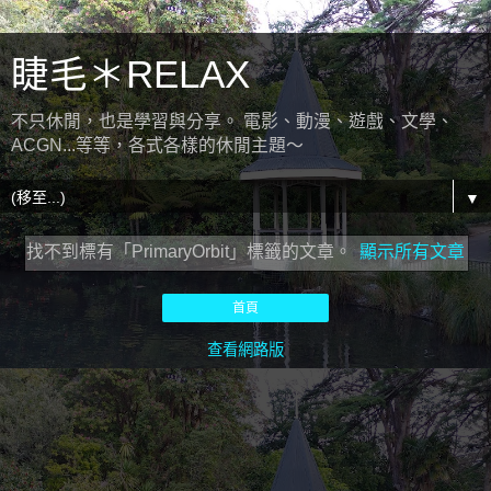
睫毛＊RELAX
不只休閒，也是學習與分享。 電影、動漫、遊戲、文學、
ACGN...等等，各式各樣的休閒主題～
▼
找不到標有「PrimaryOrbit」
標籤的文章。
顯示所有文章
首頁
查看網路版