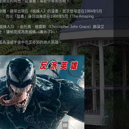
是陌生的角色，在漫畫、電影中常常出現。
體，通常出現在《蜘蛛人》的漫畫。首次登場是在1984年5月
-Man》，而以「猛毒」身分出來是在1988年5月《The Amazing
3》，由托弗．格雷斯（Christopher John Grace）飾演艾
上，讓帕克成為黑蜘蛛
（黑化了）
。
成為漫威宇宙中亦正亦邪的非人英雄。