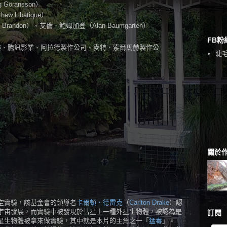
öransson）
 Libatique）
randon）、艾倫．鮑姆加登（Alan Baumgarten）
FB粉
樂、騰訊影業、阿拉德製作公司、麥特．索爾馬赫製作公
睫毛
關於
空實驗，該基金會的領導者
卡爾頓．德雷克
（
Carlton Drake
）認
宇宙發展，而實驗中被發現於彗星上一種外星生物體，被認為是
訂閱
星生物體被拿來做實驗，其中就是本片的主角之一「
猛毒
」。