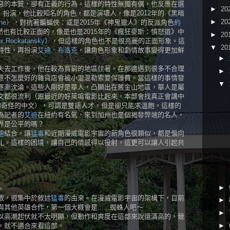
惡的本質，卻有正義的行為。這樣的特性無獨有偶，也反應在選
►
20
）
扮演，他比較知名的角色，都是演壞人，像是2012年的《黑暗
►
20
ne）
，對抗著蝙蝠俠：或是2015年《神鬼獵人》的反派角色
約
然也有比較正面的，像是也是2015年的《瘋狂麥斯：憤怒道》中
►
20
ockatansky）
，但這樣的角色也不是很亮麗的正面形象。這
▼
20
特性，再扮演
艾迪．布洛克
，讓角色形象和劇情故事變得更加鮮
►
失去工作後，他在較為貧窮的地區住著。在那邊遇到很多不合理
►
意不怎麼好的雜貨店會被小混混勒索要保護費。當這樣的事情發
▼
逐漸沈淪。這些人剛好是華人，凸顯出在舊金山地區，華人是屬
文都很流利（跟最近的好萊塢電影比起來，本部會找真正會講中
的奇怪的中文），可謂是雙語人才，但是卻只能求溫飽。這樣的
為記者的
艾迪
在紐約有名氣，來到加州也是個揭發弊端的名人，
界是公平的嗎？
迪
結合。讓
猛毒
和近期漫威電影宇宙的新角色很類似，都是偏向
扎。這樣的困境，讓自己的情感得以投射，這更可以讓人引起共
►
。
散，很集中於敘述
猛毒
的由來。在漫威電影宇宙的架構下，目前
►
他英雄合作，第一個大概會是......蜘蛛人吧～
►
以高潮起伏就不太明顯，但動作和爽度在這部來說還滿高的，競
，就不適合來看這部。
►