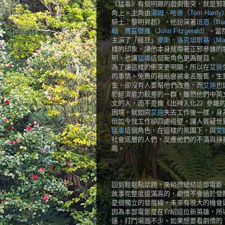
《猛毒》有個明顯的戲劇衝突，就是邪
角上。主角由
湯姆．哈迪（Tom Hardy
騎士：黎明昇起》，他扮演著
班恩（Ba
翰．費茲傑羅（John Fitzgerald
）
。當
主演了「瘋狂」
麥斯．洛克坦斯基（Max R
樣的印象，讓他本身就帶著正邪參雜的
明，也讓
猛毒
這個新角色更為醒目。
為了讓這樣的衝突更明顯，所以在
艾迪
的事情，免費的報紙會被拿去販售，生
生，卻沒有人要幫他們改善，而
艾迪
也
於經濟能力較差的一群，雖然他們中英
文的人，而不是像《出神入化2》參雜
困境，就如同
艾迪
失去工作後一樣。身
但如今找工作卻四處碰壁，讓人質疑世
猛毒
這個角色，在這樣的氛圍下，與
艾
社會底層的人們，反應他們的不滿與掙
鳴。
回到輕鬆點話題，來稍微總結這部電影
故事完整度還滿高的，劇情不會過於發
是個獨立的發展線，未來有很大的機會與其
因為本部電影是在介紹這位新英雄，所
速、打鬥場面不少。如果想要看劇情的