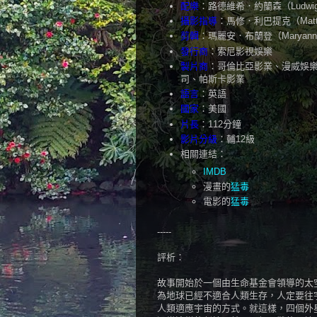
配樂
：路德維希．約蘭森（Ludwig G
攝影指導
：馬修．利巴提克（Matthew
剪輯
：瑪麗安．布蘭登（Maryann B
發行商
：索尼影視娛樂
製片商
：哥倫比亞影業、漫威娛
司、帕斯卡影業
語言
：英語
國家
：美國
片長
：112分鐘
影片分級
：輔12級
相關連結：
IMDB
漫畫的
猛毒
電影的
猛毒
-----
評析：
故事開始於一個由生命基金會領導的太
為地球已經不適合人類生存，人定要往
人類適應宇宙的方式。就這樣，四個外