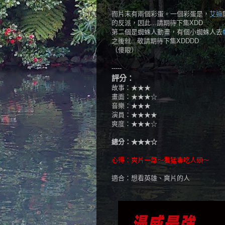
而片末有兩個彩蛋。一個彩蛋是，
艾迪
的反派，因此...請期待下集XDD
第二個是蜘蛛人動畫，有個小蜘蛛人去
之後就...敬請期待下集XDDDD
（傻眼）
-----
評分：
故事：★★★
畫面：★★★☆
音樂：★★★
演員：★★★★
爽度：★★★☆
總分：★★★☆
心得：爽片一部～看猛毒吃人頭～
適合：想看英雄、爽片的人