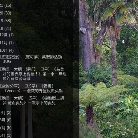
21
(15)
20
(30)
19
(58)
18
(21)
12月
(1)
11月
(1)
10月
(4)
【遊戲記錄】〔寶可夢〕萬聖節活動
BUG
【動畫－大綱、評析】〔3星〕《為美
好的世界獻上祝福！》第一季－無理
頭的冒險者遊戲
【電影分享】〔3.5星〕《猛毒》
（Venom）－漫威的外星反派英雄
【動畫－大綱】〔5星〕《機動戰士鋼
彈 鐵血孤兒》－戰爭下的孤兒
9月
(3)
8月
(6)
7月
(5)
6月
(1)