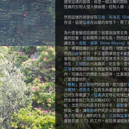
通常這樣的劇情，就是一個災難的開始
怪異的生物入侵人類身體，控制人類，
然而這樣的禍害卻與
艾迪．布洛克（Eddi
存活，這使
猛毒
在凶暴的本性下，帶了
為什麼會變成這樣呢？就要說說男主角
義的記者，在新聞界小有名氣。然而這
讓女友－
安妮．威寧
（
Anne Weying
）
滾，過著拮据的日子。漸漸的，他對於社
然而
艾迪
發覺到，不正當的事情是不能
會的惡行，
艾迪
跑到研究室尋求不人道
共生。
艾迪
因此行為異常，吃生食、害
艾迪
發現那個外星生物是有智慧的，所
內，可讓自己的體能大幅提昇，比奧運
己是需要他的。
「
暴動
」是
猛毒
他們的首領，能力優於
卡爾頓．德雷克
。在有生命基金會的資
己的生存衡量下，
猛毒
決定待在地球比
然生命會自己找到出路XDD）。於是和
蛇，怎麼可以和高手打到平手，
暴動
會
技高一籌，讓
暴動
他們死於火箭爆炸中
為了在地球上順利的生活，
艾迪
與
猛毒
賞善罰惡
（？）
的工作，就這樣漫威新