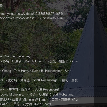
攻毒
Y
onypicturestw/videos/10155955982711634/
onypicturestw/videos/10155725867366634/
amuel Fleischer）
）、麥特．托馬赫（Matt Tolmach）、艾米．帕斯卡（Amy
 Cheng、Tom Hardy、David B. Householter、Stan
ner）、史考特．羅森堡（Scott Rosenberg）、凱利．馬歇
er）、史考特．羅森堡（ Scott Rosenberg）
 Michelinie）、陶德．麥法蘭（Todd McFarlane）
蜜雪兒．威廉絲(Michelle Williams) 、里茲．阿邁德（Riz
Haze）、雷德．史考特（Reid Scott）