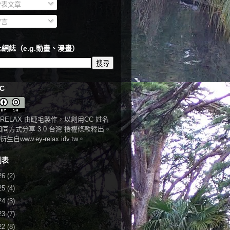
表文章
言
網誌（e.g.動畫、漫畫）
C
RELAX
由
睫毛
製作，以
創用CC 姓名
相同方式分享 3.0 台灣 授權條款
釋出。
衍生自
www.ey-relax.idv.tw
。
列表
26
(2)
25
(4)
24
(3)
23
(7)
22
(8)