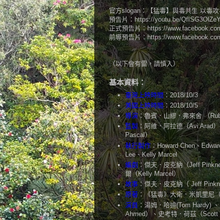
官方slogan：【猛毒】與毒共生 以毒
預告片：https://youtu.be/QfISG3OlZe
正式預告片：https://www.facebook.com/s
前導預告片：https://www.facebook.com/s
（以下會有雷，請慎入）
基本資料：
臺灣上映時間
：2018/10/3
美國上映時間
：2018/10/5
導演
：魯賓．山繆．弗來舍 （Ruben S
監製
：阿維．阿拉德（Avi Arad
Pascal）
執行製作
：Howard Chen、Edward
Lee、Kelly Marcel
編劇
：傑夫．皮克納（Jeff Pink
爾（Kelly Marcel）
故事
：傑夫．皮克納（ Jeff Pinkn
原著
：《猛毒》大衛．米凱里尼（David
演員
：湯姆．哈迪(Tom Hardy) 、
Ahmed）、史考特．荷茲（Scott 