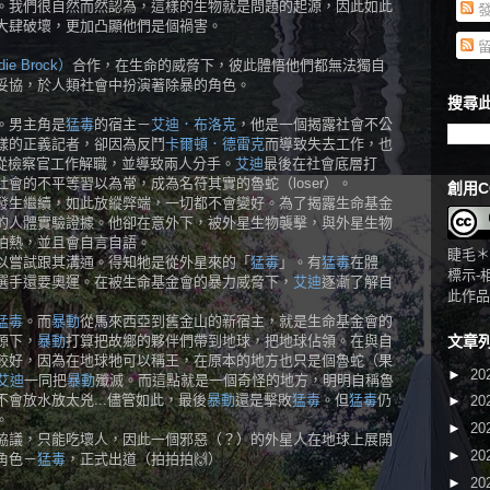
。我們很自然而然認為，這樣的生物就是問題的起源，因此如此
發
大肆破壞，更加凸顯他們是個禍害。
留
e Brock）
合作，在生命的威脅下，彼此體悟他們都無法獨自
妥協，於人類社會中扮演著除暴的角色。
搜尋此
。男主角是
猛毒
的宿主－
艾迪．布洛克
，他是一個揭露社會不公
樣的正義記者，卻因為反鬥
卡爾頓．德雷克
而導致失去工作，也
從檢察官工作解職，並導致兩人分手。
艾迪
最後在社會底層打
會的不平等習以為常，成為名符其實的魯蛇（loser）。
創用C
發生繼續，如此放縱弊端，一切都不會變好。為了揭露生命基金
的人體實驗證據。他卻在意外下，被外星生物襲擊，與外星生物
怕熱，並且會自言自語。
睫毛＊
以嘗試跟其溝通。得知牠是從外星來的「
猛毒
」。有
猛毒
在體
標示-
選手還要奧運。在被生命基金會的暴力威脅下，
艾迪
逐漸了解自
此作品
猛毒
。而
暴動
從馬來西亞到舊金山的新宿主，就是生命基金會的
源下，
暴動
打算把故鄉的夥伴們帶到地球，把地球佔領。在與自
文章
較好，因為在地球牠可以稱王，在原本的地方也只是個魯蛇（果
►
20
艾迪
一同把
暴動
殲滅。而這點就是一個奇怪的地方，明明自稱魯
不會放水放太兇...儘管如此，最後
暴動
還是擊敗
猛毒
。但
猛毒
仍
►
20
。
►
20
協議，只能吃壞人，因此一個邪惡
（？）
的外星人在地球上展開
►
20
角色－
猛毒
，正式出道（拍拍拍🙌）
►
20