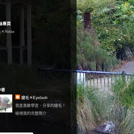
絲專頁
＊Relax
作者
睫毛＊Eyelash
我是喜歡學習、分享的睫毛！
檢視我的完整簡介