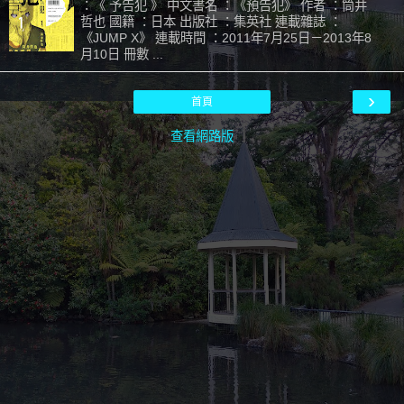
：《 予告犯 》 中文書名 ：《預告犯》 作者 ：筒井
哲也 國籍 ：日本 出版社 ：集英社 連載雜誌 ：
《JUMP Χ》 連載時間 ：2011年7月25日－2013年8
月10日 冊數 ...
›
首頁
查看網路版