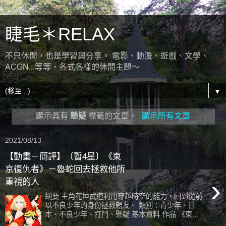
睫毛＊RELAX
不只休閒，也是學習與分享。 電影、動漫、遊戲、文學、
ACGN...等等，各式各樣的休閒主題～
▼
顯示具有
懸疑
標籤的文章。
顯示所有文章
2021/08/13
【動畫－簡評】〔暫4星〕《東
京復仇者》－魯蛇回去拯救他所
›
重視的人
綱要 主角花垣武道利用穿越時空的能力，回到從前
以不良少年的身份拯救親友。 類別：青少年、日
本、不良少年、打鬥、懸疑 基本資料 作品 《東...