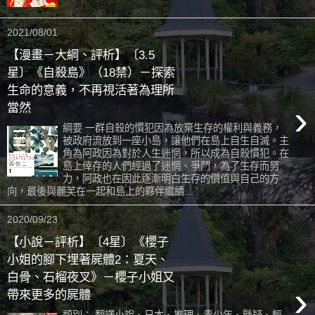
2021/08/01
【漫畫－大綱、評析】〔3.5
星〕《自殺島》（18禁）－探索
生命的意義，不再視活著為理所
›
當然
綱要 一群自殺的慣犯因為放棄生存的權利與義務，
被政府流放到一座小島，讓他們在島上自生自滅。主
角為阿政因為對於人生迷惘，所以成為自殺慣犯。在
島上倖存的人們經過了迷惘、爭鬥，為了生存而努
力，阿政也在因此逐漸明白生存的價值與自己的方
向，最後與麗芙在一起和島上的夥伴繼續...
2020/09/23
【小說－評析】〔4星〕《櫻子
小姐的腳下埋著屍體2：夏天、
白骨、石榴夜叉》－櫻子小姐又
›
帶來更多的屍體