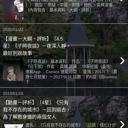
》） 類型： 懸疑、中篇、劇情、微BL、長條漫畫
（內容包含：基本資料、大綱、評析）
2020/01/22
【漫畫－大綱、評析】〔4.5
星〕《子時夜談》－夜深人靜，
›
最好別說故事
《子時夜談》 基本資料： 作品 ： 《子時夜談》
（已下架） 作者 ：黃踹 國籍 ：中華民國（臺灣）
連載App ：Comico 連載時間 ： 臺灣：2017/？（農
曆七月前後）－2017/9/16 話數 ：約5話（因comico
下...
2019/01/16
【動畫－評析】〔4星〕《只有
我不存在的城市》－回到過去，
›
為了解救身邊的兩個女人
書名： 《只有我不存在的城市》 （日語：僕だけが