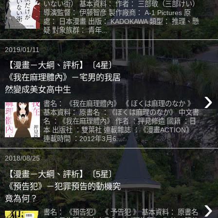
いない街） 基本資料： 作者： 三部敬（三部けい）
導演監督： 伊藤智彦 製作廠商： A-1 Pictures 原
處： 日本漫畫 出版： KADOKAWA 類型： 推理、懸
疑 對象族群： 青年...
2019/01/11
【漫畫－大綱、評析】〔4星〕
《我在麻理體內》－宅男的我居
›
然變成美女高中生
書名： 《我在麻理體內》 《 ぼくは麻理のなか 》
基本資料： 原書名 ：《ぼくは麻理のなか》 中文書
名 ：《我在麻理體內》 作者 ：押見修造 國籍 ：日
本 出版社 ：雙葉社 連載雜誌 ：《漫畫ACTION》
連載時間 ：2012年3月6...
2018/08/25
【漫畫－大綱、評析】〔5星〕
《預告犯》－犯罪預告的動機究
›
竟為何？
書名： 《預告犯》 《 予告犯 》 基本資料： 原書名