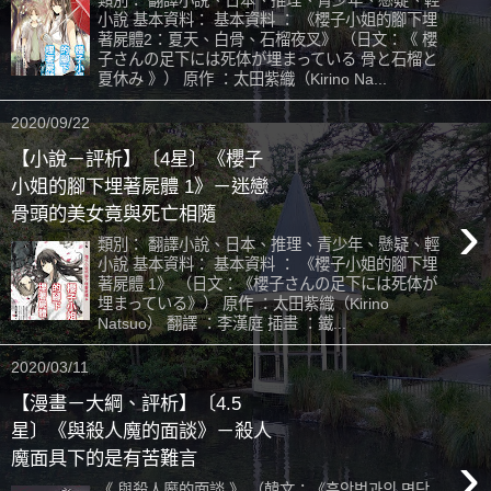
類別： 翻譯小說、日本、推理、青少年、懸疑、輕
小說 基本資料： 基本資料 ： 《櫻子小姐的腳下埋
著屍體2：夏天、白骨、石榴夜叉》 （日文：《 櫻
子さんの足下には死体が埋まっている 骨と石榴と
夏休み 》） 原作 ：太田紫織（Kirino Na...
2020/09/22
【小說－評析】〔4星〕《櫻子
小姐的腳下埋著屍體 1》－迷戀
›
骨頭的美女竟與死亡相隨
類別： 翻譯小說、日本、推理、青少年、懸疑、輕
小說 基本資料： 基本資料 ： 《櫻子小姐的腳下埋
著屍體 1》 （日文：《櫻子さんの足下には死体が
埋まっている》） 原作 ：太田紫織（Kirino
Natsuo） 翻譯 ：李漢庭 插畫 ：鐵...
2020/03/11
【漫畫－大綱、評析】〔4.5
星〕《與殺人魔的面談》－殺人
›
魔面具下的是有苦難言
《 與殺人魔的面談 》 （韓文：《흉악범과의 면담