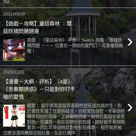
SM...
2021/03/18
【遊戲－攻略】童話森林 ：蕈
菇妖精問題題庫
›
遊戲 ：《童話森林》 平台 ：Switch 攻略 ：蕈菇妖
精問題 －－－ 位置在一開始的家門口，可重複挑戰
喔！
2020/12/11
【漫畫－大綱、評析】〔4星〕
《思春期誘惑》－只能對妳打手
槍的愛情
›
綱要： 相宇英男是個青春期性慾旺盛的高中生，對
於異性充滿了性趣與疑惑，也經常性自慰。早華胡桃
轉學到他的班級，正好跟他同桌，初次見面相宇英男
對她一見鍾情，而在這時他就勃起，剛好被早華胡桃
看到，因此早華胡桃就對他有些興趣。 相宇英男被
拉進浪漫俱樂部這個社團，在這社團中...