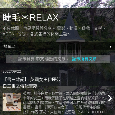
睫毛＊RELAX
不只休閒，也是學習與分享。 電影、動漫、遊戲、文學、
ACGN...等等，各式各樣的休閒主題～
▼
顯示具有
中文
標籤的文章。
顯示所有文章
2022/09/22
【書－雜記】 英國女王伊麗莎
白二世之傳記書籍
›
英國伊莉莎白女王逝世後，眾人開始緬懷在位超過九
十年的女王。而我們除了在網路上查詢相關資訊，也
可以閱讀相關書籍，在這邊是可以在各通路購買到的
書籍。 書目 《伊莉莎白女王：一位現代君主的傳
記》 作者 莎莉．貝德爾．史密斯（SALLY BEDELL