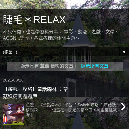
睫毛＊RELAX
不只休閒，也是學習與分享。 電影、動漫、遊戲、文學、
ACGN...等等，各式各樣的休閒主題～
▼
顯示具有
蕈菇
標籤的文章。
顯示所有文章
2021/03/18
【遊戲－攻略】童話森林 ：蕈
菇妖精問題題庫
›
遊戲 ：《童話森林》 平台 ：Switch 攻略 ：蕈菇妖
精問題 －－－ 位置在一開始的家門口，可重複挑戰
喔！