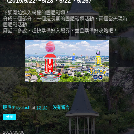
（2019/5/22～5/28、5/22、5/26）
下週開始進入紛擾的團體戰週！
分成三個部分，一個是長期的團體戰週活動，兩個當天現時
團體戰活動
廢話不多說，趕快準備好入場券，並且準備好攻略吧！
睫毛＊Eyelash
at
12:37
沒有留言:
分享
2019/05/08