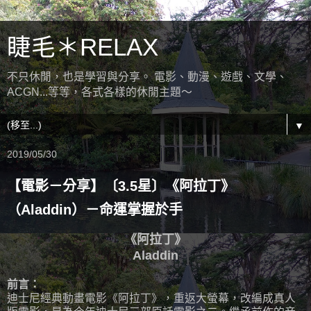
睫毛＊RELAX
不只休閒，也是學習與分享。 電影、動漫、遊戲、文學、
ACGN...等等，各式各樣的休閒主題～
▼
2019/05/30
【電影－分享】〔3.5星〕《阿拉丁》
（Aladdin）－命運掌握於手
《阿拉丁》
Aladdin
前言：
迪士尼經典動畫電影《阿拉丁》，重返大螢幕，改編成真人