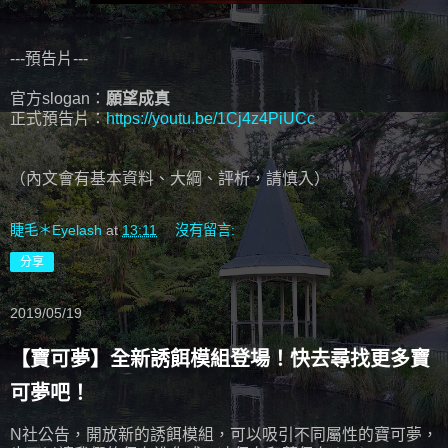
---預告片---
官方slogan：
願望成真
正式預告片：
https://youtu.be/1Cj4z4PiUCc
（內文會有基本資料、大綱、評析，請慎入）
睫毛＊Eyelash
at
13:11
沒有留言:
分享
2019/05/19
【寶可夢】全新誘餌模組登場！快去尋找更多寶
可夢吧！
N社公告，開放新的誘餌模組，可以吸引不同屬性的寶可夢，