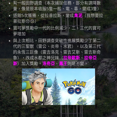
有一般田野調查（本次捕捉任務，部分有調降數
量，像是原本收服5隻一般、電、毒，變成3隻）
道館5次獲勝，從拉普拉斯，變成
臭泥
（我想要拉
普拉斯😞😞）
寶可夢獎勵中一代的比例減少，二、三代的寶可
夢增加
與上次相比，田野調查突破性進展獎勵少了第二
代的三聖獸（雷公、炎帝、水君），以及第三代
的永恆三巨像（雷吉洛克、雷吉艾斯、雷吉斯奇
魯），改成水都之神兄妹（
拉帝歐斯
、
拉帝亞
斯
）加入獎勵。
洛奇亞
、
鳳王
則是不變。