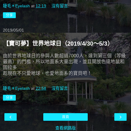
睫毛＊Eyelash
at
12:19
沒有留言:
分享
2019/05/01
【寶可夢】世界地球日（2019/4/30～5/3）
由於世界地球日的參與人數超過7000人，達到第三個（等級
最高）的門檻，所以地面系大量出現，並且開放色違地鼠和
固拉多
趁現在不只愛地球，也愛地面系的寶貝吧！
睫毛＊Eyelash
at
22:58
沒有留言:
分享
‹
›
首頁
查看網路版