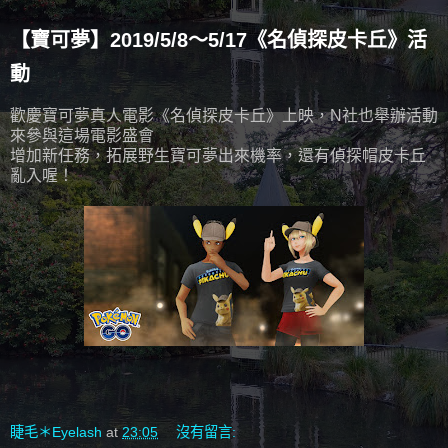
【寶可夢】2019/5/8～5/17《名偵探皮卡丘》活
動
歡慶寶可夢真人電影《名偵探皮卡丘》上映，N社也舉辦活動
來參與這場電影盛會
增加新任務，拓展野生寶可夢出來機率，還有偵探帽皮卡丘
亂入喔！
睫毛＊Eyelash
at
23:05
沒有留言: