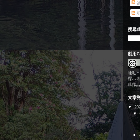
發
所
搜尋此
創用C
睫毛＊
標示-
此作品
文章
▼
20
▼
►