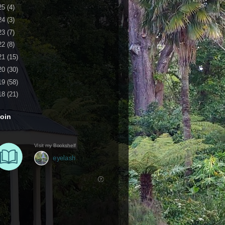
25
(4)
24
(3)
23
(7)
22
(8)
21
(15)
20
(30)
19
(58)
18
(21)
oin