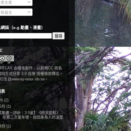
表文章
有留言
網誌（e.g.動畫、漫畫）
C
RELAX
由
睫毛
製作，以
創用CC 姓名
相同方式分享 3.0 台灣 授權條款
釋出。
衍生自
www.ey-relax.idv.tw
。
列表
26
(2)
6月
(1)
【動畫－評析｜3.5星】《終末起點》：
在第二次童年裡，拾回身為人的溫度
4月
(1)