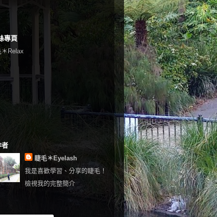
絲專頁
＊Relax
作者
睫毛＊Eyelash
我是喜歡學習、分享的睫毛！
檢視我的完整簡介