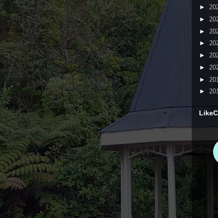
►
20
►
20
►
20
►
20
►
20
►
20
►
20
►
20
LikeC