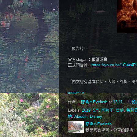
---預告片---
官方slogan：
願望成真
正式預告片：
https://youtu.be/1Cj4z4P
（內文會有基本資料、大綱、評析，請
more～ »
作者：
睫毛＊Eyelash
at
13:11
沒
Labels:
2019
,
5月
,
阿拉丁
,
冒險
,
茉莉
拍
,
Aladdin
,
Disney
睫毛＊Eyelash
我是喜歡學習、分享的睫毛！