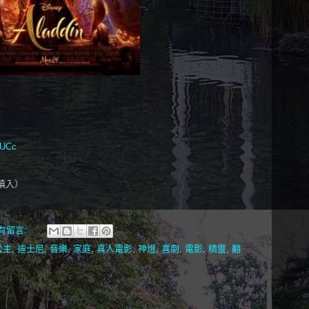
iUCc
慎入）
有留言:
公主
,
迪士尼
,
音樂
,
家庭
,
真人電影
,
神燈
,
喜劇
,
電影
,
精靈
,
翻