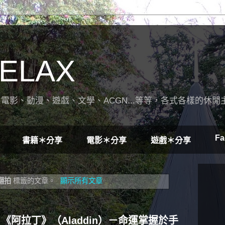
ELAX
電影、動漫、遊戲、文學、ACGN...等等，各式各樣的休閒
Fa
書籍＊分享
電影＊分享
遊戲＊分享
翻拍
標籤的文章。
顯示所有文章
《阿拉丁》（Aladdin）－命運掌握於手