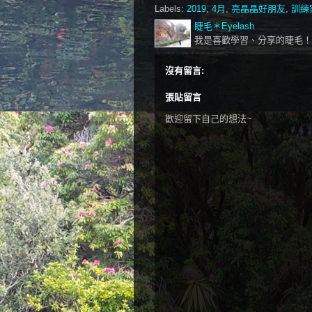
Labels:
2019
,
4月
,
亮晶晶好朋友
,
訓練
睫毛＊Eyelash
我是喜歡學習、分享的睫毛！
沒有留言:
張貼留言
歡迎留下自己的想法~