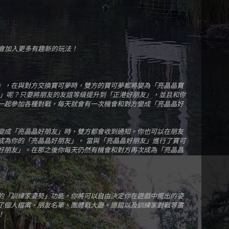
O將會加入更多有趣新的玩法！
」，在與對方交換寶可夢時，雙方的寶可夢都將變為「亮晶晶寶
友」呢？只要將朋友的友誼等級提升到「正港好朋友」，並且和你
一起參加各種對戰，每天就會有一次機會和對方變成「亮晶晶好
變成「亮晶晶好朋友」時，雙方都會收到通知。你也可以在朋友
成為你的「亮晶晶好朋友」。 當與「亮晶晶好朋友」進行了寶可
好朋友」。在那之後你每天仍然有機會和對方再次成為「亮晶晶
的「訓練家姿勢」功能，你將可以自由決定你在遊戲中擺出的姿
了個人檔案、朋友名單、團體戰大廳、道館以及訓練家對戰等畫
！