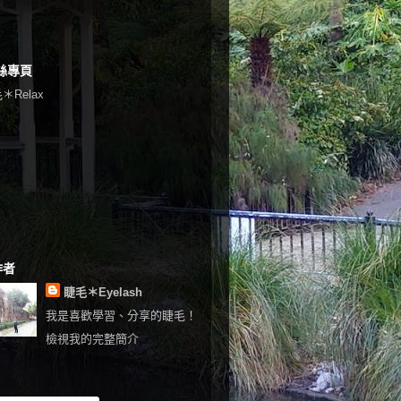
絲專頁
＊Relax
作者
睫毛＊Eyelash
我是喜歡學習、分享的睫毛！
檢視我的完整簡介