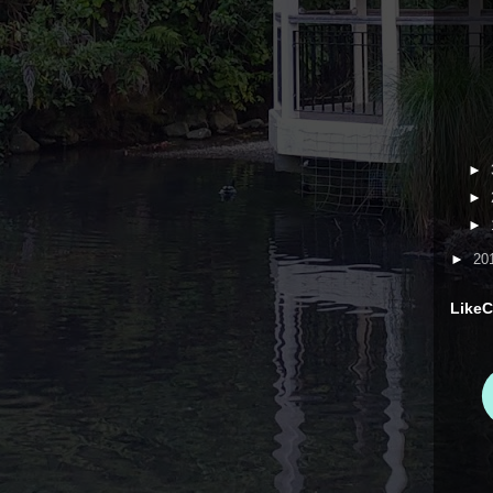
►
►
►
►
20
LikeC