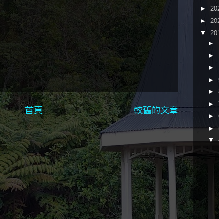
►
20
►
20
▼
20
►
►
►
►
►
►
首頁
較舊的文章
►
►
▼