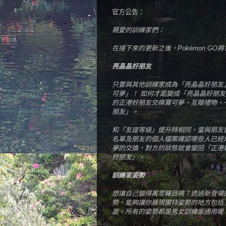
官方公告：
親愛的訓練家們：
在接下來的更新之後，Pokémon G
亮晶晶好朋友
只要與其他訓練家成為「亮晶晶好朋友
可夢」！ 如何才能變成「亮晶晶好朋
的正港好朋友交換寶可夢、互贈禮物、
朋友」。
和「友誼等級」提升時相同，當與朋友
名單及朋友的個人檔案確認哪些人已經
夢的交換，對方的狀態就會變回「正港
好朋友」。
訓練家姿勢
想讓自己變得萬眾矚目嗎？透過新登場
勢。能夠讓你展現獨特姿勢的地方包括
面。所有的姿勢都是男女訓練家通用喔