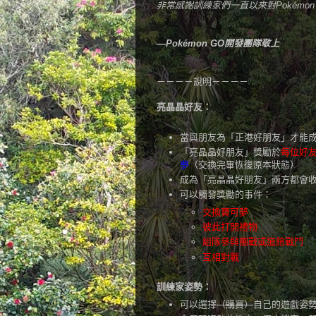
非常感謝訓練家們一直以來對Pokém
—Pokémon GO開發團隊敬上
－－－－說明－－－－
亮晶晶好友：
當與朋友為「正港好朋友」才能
「亮晶晶好朋友」獎勵於
每位好
夢
（交換完畢恢復原本狀態）
成為「亮晶晶好朋友」兩方都會
可以觸發獎勵的事件：
交換寶可夢
彼此打開禮物
組隊參與團戰或道館戰鬥
互相對戰
訓練家姿勢：
可以選擇
（購買）
自己的遊戲姿