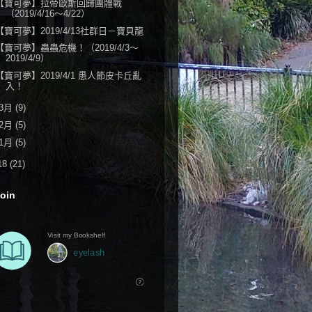
【寶可夢】拉帝歐斯回歸團體戰
（2019/4/16～4/22）
【寶可夢】2019/4/13社群日－寶貝龍
【寶可夢】蟲蟲危機！（2019/4/3～
2019/4/9）
【寶可夢】2019/4/1 愚人節皮卡丘亂
入！
3月
(9)
2月
(5)
1月
(5)
18
(21)
oin