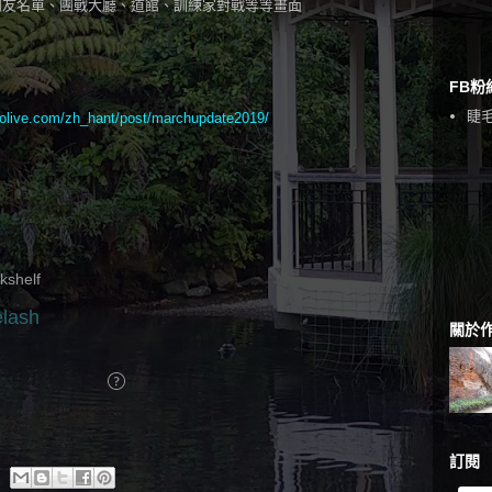
朋友名單、團戰大廳、道館、訓練家對戰等等畫面
FB粉
睫毛
olive.com/zh_hant/post/marchupdate2019/
關於
訂閱