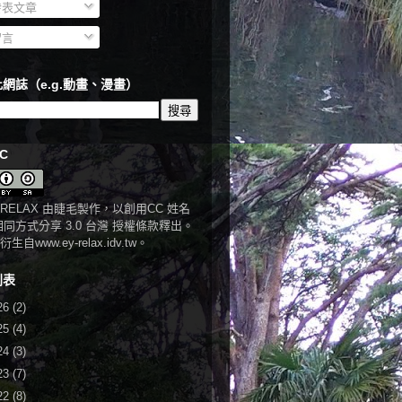
表文章
言
網誌（e.g.動畫、漫畫）
C
RELAX
由
睫毛
製作，以
創用CC 姓名
相同方式分享 3.0 台灣 授權條款
釋出。
衍生自
www.ey-relax.idv.tw
。
列表
26
(2)
25
(4)
24
(3)
23
(7)
22
(8)