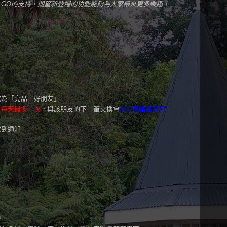
on GO的支持，期望新登場的功能能夠為大家帶來更多樂趣！
成為「亮晶晶好朋友」
友每天最多一次
，與該朋友的下一筆交換會
必得亮晶晶寶可
收到通知
勢