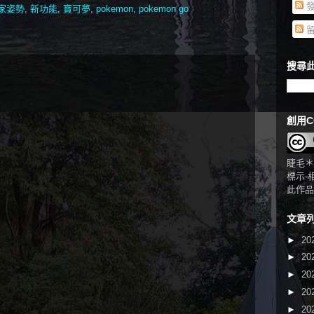
發
家姿勢
,
新功能
,
寶可夢
,
pokemon
,
pokemon go
留
搜尋此
創用C
睫毛＊
標示-
此作品
文章
►
20
►
20
►
20
►
20
►
20