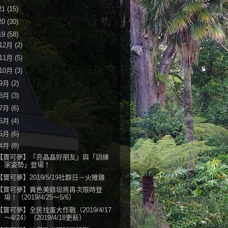
21
(15)
20
(30)
19
(58)
12月
(2)
11月
(5)
10月
(3)
9月
(2)
8月
(3)
7月
(6)
6月
(4)
5月
(6)
4月
(8)
【寶可夢】「亮晶晶好朋友」與「訓練
家姿勢」登場！
【寶可夢】2019/5/19社群日－火雉雞
【寶可夢】異色美錄坦將再次限時登
場！（2019/4/25～5/6）
【寶可夢】全民找蛋大作戰（2019/4/17
～4/24）（2019/4/18更新）