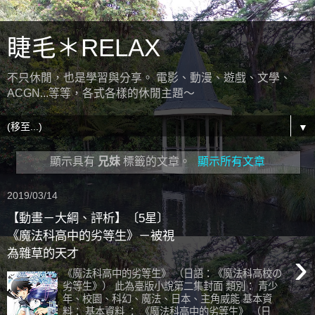
睫毛＊RELAX
不只休閒，也是學習與分享。 電影、動漫、遊戲、文學、
ACGN...等等，各式各樣的休閒主題～
▼
顯示具有
兄妹
標籤的文章。
顯示所有文章
2019/03/14
【動畫－大綱、評析】〔5星〕
《魔法科高中的劣等生》－被視
›
為雜草的天才
《魔法科高中的劣等生》 （日語：《魔法科高校の
劣等生》） 此為臺版小說第二集封面 類別： 青少
年、校園、科幻、魔法、日本、主角威能 基本資
料： 基本資料 ： 《魔法科高中的劣等生》 （日