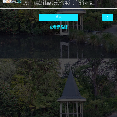
語： 《魔法科高校の劣等生》 ） 原作小說...
›
首頁
查看網路版