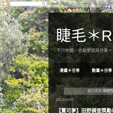
睫毛＊R
不只休閒，也是學習與分享。 
漫畫＊分享
動畫＊分享
顯示具有
突破
2019/03/07
【寶可夢】田野調查獎勵表－