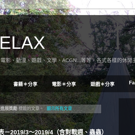
ELAX
電影、動漫、遊戲、文學、ACGN...等等，各式各樣的休閒
Fa
書籍＊分享
電影＊分享
遊戲＊分享
性進展獎勵
標籤的文章。
顯示所有文章
2019/3～2019/4（含對戰週、蟲蟲）