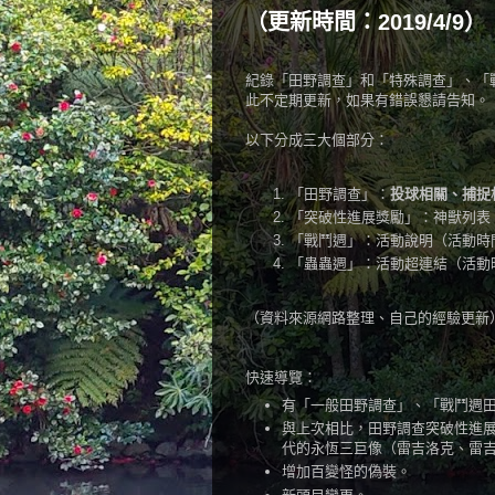
（更新時間：2019/4/9）
紀錄「田野調查」和「特殊調查」、「
此不定期更新，如果有錯誤懇請告知。
以下分成三大個部分：
「田野調查」：
投球相關、捕捉
「突破性進展獎勵」：神獸列表
「戰鬥週」：活動說明（活動時間：2
「蟲蟲週」：活動超連結（活動時間：2
（資料來源網路整理、自己的經驗更新
快速導覽：
有「一般田野調查」、「戰鬥週
與上次相比，田野調查突破性進
代的永恆三巨像（雷吉洛克、雷
增加百變怪的偽裝。