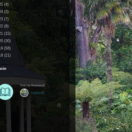
25
(4)
24
(3)
23
(7)
22
(8)
21
(15)
20
(30)
19
(58)
18
(21)
oin