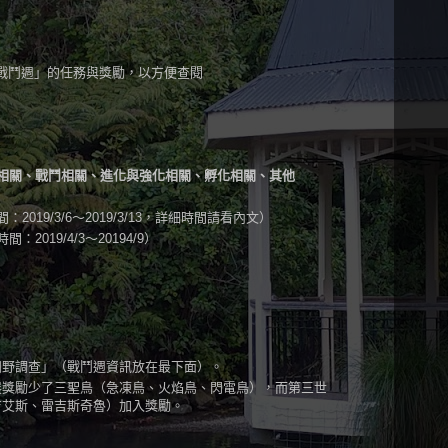
戰鬥週」的任務與獎勵，以方便查閱
相關、戰鬥相關、進化與強化相關、孵化相關、其他
019/3/6～2019/3/13，詳細時間請看內文）
019/4/3～20194/9）
）
田野調查」（戰鬥週資訊放在最下面）。
展獎勵少了三聖鳥（急凍鳥、火焰鳥、閃電鳥），而第三世
吉艾斯、雷吉斯奇魯）加入獎勵。