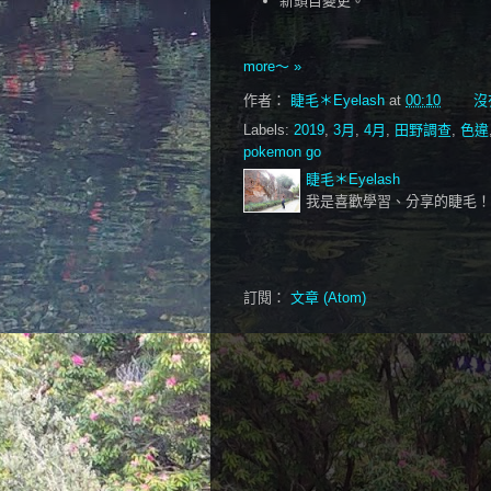
新頭目變更。
more～ »
作者：
睫毛＊Eyelash
at
00:10
沒
Labels:
2019
,
3月
,
4月
,
田野調查
,
色違
pokemon go
睫毛＊Eyelash
我是喜歡學習、分享的睫毛！
訂閱：
文章 (Atom)