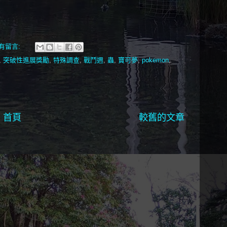
有留言:
,
突破性進展獎勵
,
特殊調查
,
戰鬥週
,
蟲
,
寶可夢
,
pokemon
,
首頁
較舊的文章