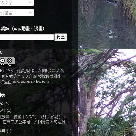
表文章
有留言
網誌（e.g.動畫、漫畫）
C
RELAX
由
睫毛
製作，以
創用CC 姓名
相同方式分享 3.0 台灣 授權條款
釋出。
衍生自
www.ey-relax.idv.tw
。
列表
26
(2)
6月
(1)
【動畫－評析｜3.5星】《終末起點》：
在第二次童年裡，拾回身為人的溫度
4月
(1)