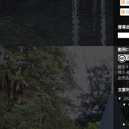
發
所
搜尋此
創用C
睫毛＊
標示-
此作品
文章
▼
20
▼
►