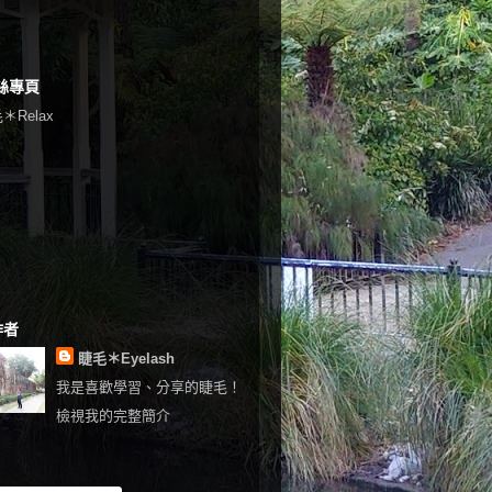
絲專頁
＊Relax
作者
睫毛＊Eyelash
我是喜歡學習、分享的睫毛！
檢視我的完整簡介