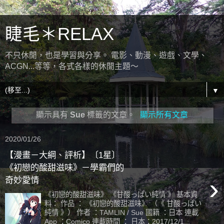
睫毛＊RELAX
不只休閒，也是學習與分享。 電影、動漫、遊戲、文學、
ACGN...等等，各式各樣的休閒主題～
▼
顯示具有
Sue
標籤的文章。
顯示所有文章
2020/01/26
【漫畫－大綱、評析】〔1星〕
《初戀的酸甜滋味》－學霸們的
›
奇妙愛情
《初戀的酸甜滋味》 《甘酸っぱい純情 》 基本資
料： 作品 ： 《初戀的酸甜滋味》 （《 甘酸っぱい
純情 》） 作者 ：TAMLIN / Sue 國籍 ：日本 連載
App ：Comico 連載時間 ： 日本：2017/12/1...