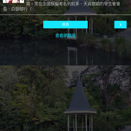
英。常在全國模擬考名列前茅、天資聰穎的學生會會
長．白銀御行（...
›
首頁
查看網路版