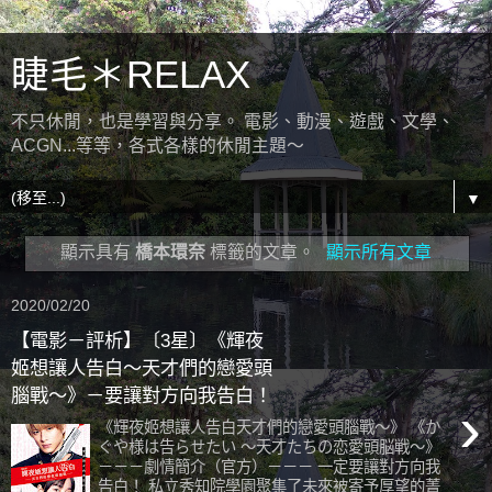
睫毛＊RELAX
不只休閒，也是學習與分享。 電影、動漫、遊戲、文學、
ACGN...等等，各式各樣的休閒主題～
▼
顯示具有
橋本環奈
標籤的文章。
顯示所有文章
2020/02/20
【電影－評析】〔3星〕《輝夜
姬想讓人告白～天才們的戀愛頭
腦戰～》－要讓對方向我告白！
›
《輝夜姬想讓人告白天才們的戀愛頭腦戰～》 《か
ぐや様は告らせたい 〜天才たちの恋愛頭脳戦〜》
－－－劇情簡介（官方）－－－ 一定要讓對方向我
告白！ 私立秀知院學園聚集了未來被寄予厚望的菁