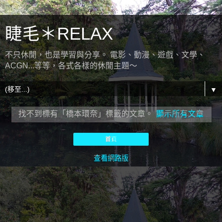
睫毛＊RELAX
不只休閒，也是學習與分享。 電影、動漫、遊戲、文學、
ACGN...等等，各式各樣的休閒主題～
▼
找不到標有「橋本環奈」
標籤的文章。
顯示所有文章
首頁
查看網路版