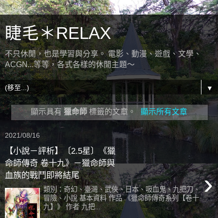
睫毛＊RELAX
不只休閒，也是學習與分享。 電影、動漫、遊戲、文學、
ACGN...等等，各式各樣的休閒主題～
▼
顯示具有
獵命師
標籤的文章。
顯示所有文章
2021/08/16
【小說－評析】〔2.5星〕《獵
命師傳奇 卷十九》－獵命師與
›
血族的戰鬥即將結尾
類別：奇幻、臺灣、武俠、日本、吸血鬼、九把刀、
冒險、小說 基本資料 作品 《獵命師傳奇系列【卷十
九】》 作者 九把...