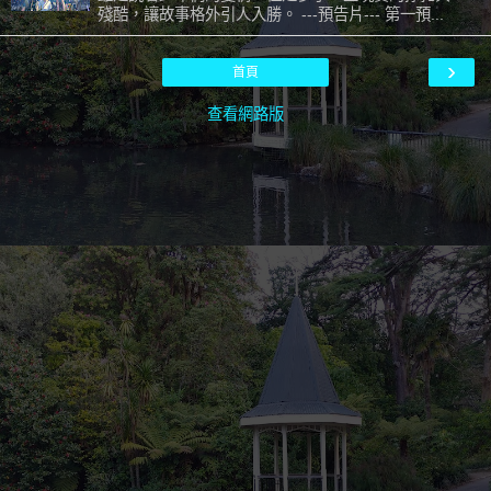
殘酷，讓故事格外引人入勝。 ---預告片--- 第一預...
›
首頁
查看網路版