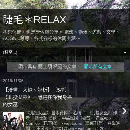
睫毛＊RELAX
不只休閒，也是學習與分享。 電影、動漫、遊戲、文學、
ACGN...等等，各式各樣的休閒主題～
▼
顯示具有
簡士頡
標籤的文章。
顯示所有文章
2019/11/06
【漫畫－大綱、評析】〔5星〕
《北投女巫》－隱藏在你我身邊
›
的女巫
《北投女巫》 基本資料： 名稱 ： 《北投女巫》 作
者 ：簡士頡 國籍 ：中華民國（臺灣） 連載App ：
Comico（已下線）、webtoons（重新刊登） 連載時
間 ： 不可考，約2017以前。webtoons：20...