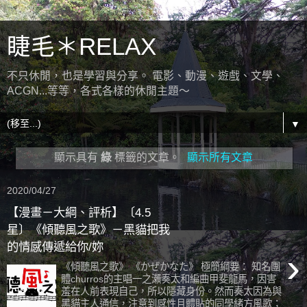
睫毛＊RELAX
不只休閒，也是學習與分享。 電影、動漫、遊戲、文學、
ACGN...等等，各式各樣的休閒主題～
▼
顯示具有
綠
標籤的文章。
顯示所有文章
2020/04/27
【漫畫－大綱、評析】〔4.5
星〕《傾聽風之歌》－黑貓把我
的情感傳遞給你/妳
›
《傾聽風之歌》 《かぜかなた》 極簡綱要： 知名團
體churros的主唱一之瀨奏太和編曲甲斐龍馬，因害
羞在人前表現自己，所以隱藏身份。然而奏太因為與
黑貓主人通信，注意到感性且體貼的同學緒方風歌；