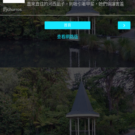
直來直往的河西凪子，則吸引著甲斐，她們倆讓害羞
的churros...
›
首頁
查看網路版