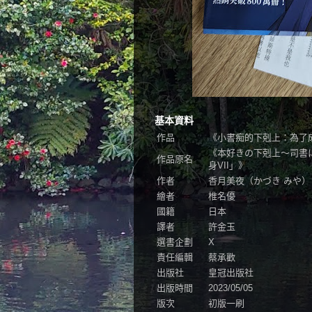
基本資料
作品
《小書痴的下剋上：為了
《本好きの下剋上〜司書
作品原名
身VII」》
作者
香月美夜（かづき みや）（Mi
繪者
椎名優
國籍
日本
譯者
許金玉
選書企劃
X
責任編輯
蔡承歡
出版社
皇冠出版社
出版時間
2023/05/05
版次
初版一刷