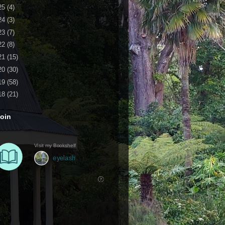
25
(4)
24
(3)
23
(7)
22
(8)
21
(15)
20
(30)
19
(58)
18
(21)
oin