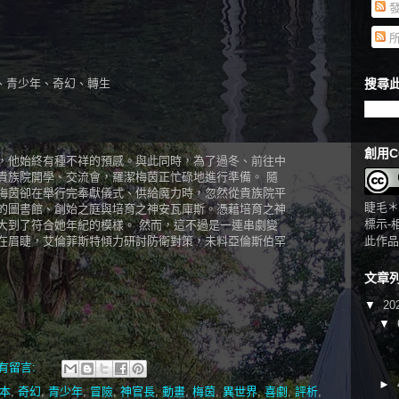
發
所
、青少年、奇幻、轉生
搜尋此
創用C
，他始終有種不祥的預感。與此同時，為了過冬、前往中
貴族院開學、交流會，羅潔梅茵正忙碌地進行準備。 隨
梅茵卻在舉行完奉獻儀式、供給魔力時，忽然從貴族院平
睫毛＊
的圖書館、創始之庭與培育之神安瓦庫斯。憑藉培育之神
標示-
大到了符合她年紀的模樣。 然而，這不過是一連串劇變
在眉睫，艾倫菲斯特傾力研討防衛對策，未料亞倫斯伯罕
此作品
文章
▼
20
▼
有留言:
►
本
,
奇幻
,
青少年
,
冒險
,
神官長
,
動畫
,
梅茵
,
異世界
,
喜劇
,
評析
,