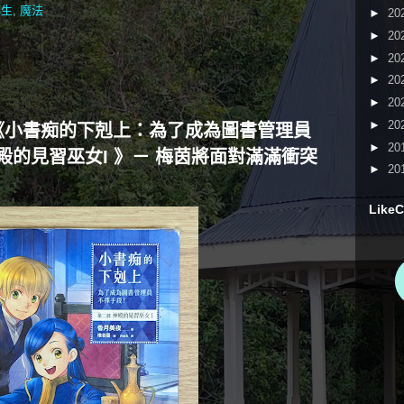
轉生
,
魔法
►
20
►
20
►
20
►
20
►
20
►
20
《小書痴的下剋上：為了成為圖書管理員
►
20
的見習巫女I 》－ 梅茵將面對滿滿衝突
►
20
LikeC