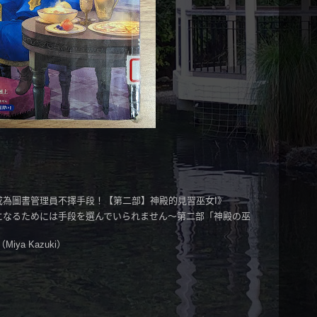
成為圖書管理員不擇手段！【第二部】神殿的見習巫女I》
になるためには手段を選んでいられません～第二部「神殿の巫
ya Kazuki）