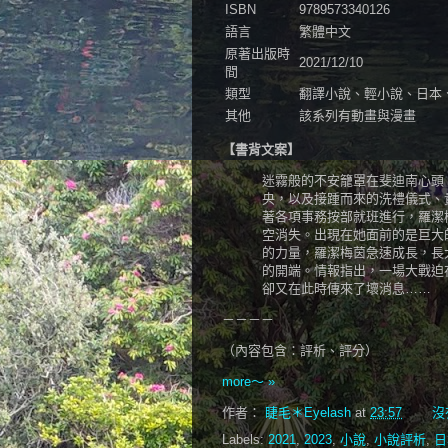
ISBN
9789573340126
語言
繁體中文
原著出版時
2021/12/10
間
類型
翻譯小說、輕小說、日本
其他
該系列有動畫與漫畫
【書背文案】
迷霧般的不安籠罩在斐迪南心頭
央，以及接踵而來的洗禮儀式、
著各項事務按部就班進行，羅潔
空消失。出現在她面前的是巨大
的力量，羅潔梅茵急速成長，長
的開端。情報指出，一場大戰迫
卻又在此時傳來了壞消息……
－－－－
（內容包含：評析、評分）
more～ »
作者：
睫毛＊Eyelash
at
23:57
沒
Labels:
2021
,
2023
,
小說
,
小說評析
,
日