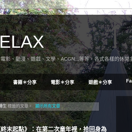
ELAX
電影、動漫、遊戲、文學、ACGN...等等，各式各樣的休閒
Fa
書籍＊分享
電影＊分享
遊戲＊分享
轉生
標籤的文章。
顯示所有文章
】《終末起點》：在第二次童年裡，拾回身為