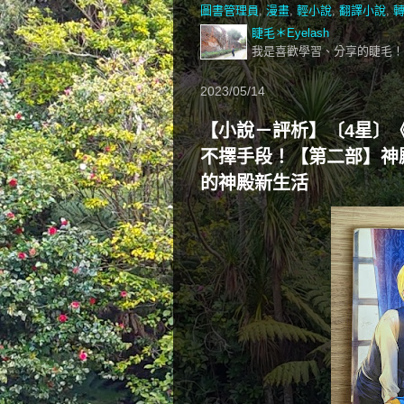
圖書管理員
,
漫畫
,
輕小說
,
翻譯小說
,
睫毛＊Eyelash
我是喜歡學習、分享的睫毛！
2023/05/14
【小說－評析】〔4星〕
不擇手段！【第二部】神殿
的神殿新生活