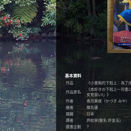
基本資料
作品
《小書痴的下剋上：為了
《本好きの下剋上～司書
作品原名
女見習いI」》
作者
香月美夜（かづき みや）（Mi
繪者
椎名優
國籍
日本
譯者
許紋寧(舊名:許金玉)
選書企劃
?