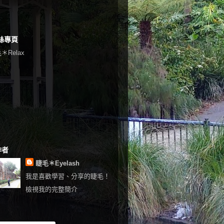
絲專頁
＊Relax
作者
睫毛＊Eyelash
我是喜歡學習、分享的睫毛！
檢視我的完整簡介