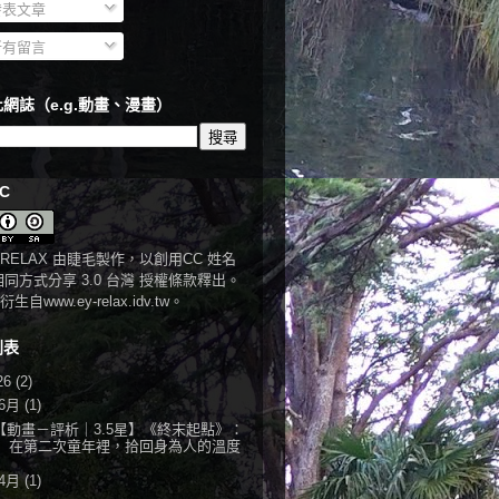
表文章
有留言
網誌（e.g.動畫、漫畫）
C
RELAX
由
睫毛
製作，以
創用CC 姓名
相同方式分享 3.0 台灣 授權條款
釋出。
衍生自
www.ey-relax.idv.tw
。
列表
26
(2)
6月
(1)
【動畫－評析｜3.5星】《終末起點》：
在第二次童年裡，拾回身為人的溫度
4月
(1)