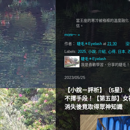
當王座的寒冷被襁褓的溫度融化
信。
more～ »
作者：
睫毛＊Eyelash
at
21:30
沒
Labels:
2025
,
小說
,
介紹
,
心得
,
日本
,
睫毛＊Eyelash
我是喜歡學習、分享的睫毛！
2023/05/25
【小說－評析】〔5星〕
不擇手段！【第五部】女神
消失後竟取得眾神知識