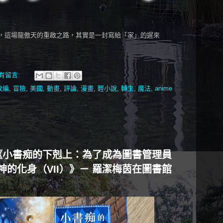
，這場龍傲天的重啟之路，其實是一封寫給「家」的遲來
有留言:
改編
,
冒險
,
美國
,
動畫
,
評論
,
漫畫
,
輕小說
,
轉生
,
魔法
,
anime
《小書痴的下剋上：為了成為圖書管理員
的化身（VII）》－ 羅潔梅茵在圖書館