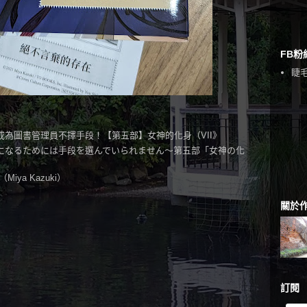
FB粉
睫毛
成為圖書管理員不擇手段！【第五部】女神的化身（VII》
になるためには手段を選んでいられません〜第五部「女神の化
ya Kazuki）
關於
訂閱