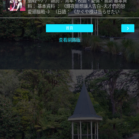
脳戦〜》） 類別： 青年、校園、愛情、喜劇 基本資
料： 基本資料 ： 《輝夜姬想讓人告白~天才們的戀
愛頭腦戰~》 （日語： 《かぐや様は告らせたい ...
›
首頁
查看網路版