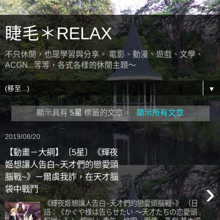
睫毛＊RELAX
不只休閒，也是學習與分享。 電影、動漫、遊戲、文學、
ACGN...等等，各式各樣的休閒主題～
▼
顯示具有
5星
標籤的文章。
顯示所有文章
2019/08/20
【動畫－大綱】〔5星〕《輝夜
姬想讓人告白~天才們的戀愛頭
腦戰~》－爾虞我詐，在天才腦
›
袋中戰鬥
《輝夜姬想讓人告白~天才們的戀愛頭腦戰~》 （日
語：《かぐや様は告らせたい 〜天才たちの恋愛頭