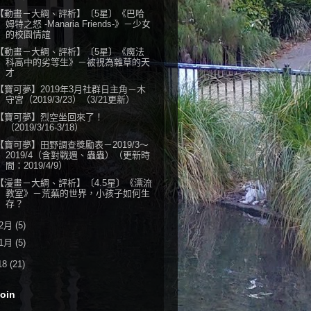
【動畫－大綱、評析】〔5星〕《巴哈
姆特之怒 -Manaria Friends-》－少女
的校園情誼
【動畫－大綱、評析】〔5星〕《魔法
科高中的劣等生》－被視為雜草的天
才
【寶可夢】2019年3月社群日主角－木
守宮（2019/3/23）（3/21更新）
【寶可夢】烈空坐回來了！
（2019/3/16-3/18）
【寶可夢】田野調查獎勵表－2019/3～
2019/4（含對戰週、蟲蟲）（更新時
間：2019/4/9）
【漫畫－大綱、評析】〔4.5星〕《漂流
教室》－荒蕪的世界，小孩子如何生
存？
2月
(5)
1月
(5)
18
(21)
oin