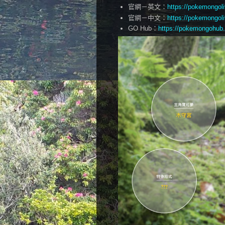
官網－英文：
https://pokemongol
官網－中文：
https://pokemongol
GO Hub：
https://pokemongohub