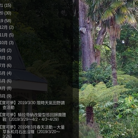
21
(15)
20
(30)
19
(58)
12月
(2)
11月
(5)
10月
(3)
9月
(2)
8月
(3)
7月
(6)
6月
(4)
5月
(6)
4月
(8)
3月
(9)
【寶可夢】2019/3/30 限時天氣田野調
查活動
【寶可夢】騎拉帝納改變型態回歸團體
戰（2019/3/29～4/2、4/3~4/29）
【寶可夢】2019年3月春天活動－大量
草系和月石出沒囉（2019/3/20～
3/26）