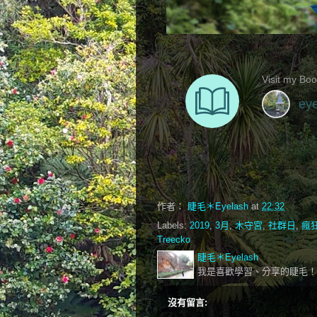
作者：
睫毛＊Eyelash
at
22:32
Labels:
2019
,
3月
,
木守宮
,
社群日
,
瘋
Treecko
睫毛＊Eyelash
我是喜歡學習、分享的睫毛！
沒有留言: