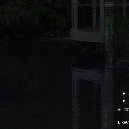
►
►
►
20
LikeC