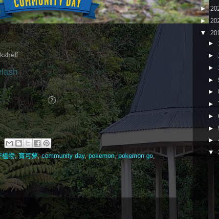
►
20
►
20
▼
20
►
►
►
►
►
►
►
►
►
▼
狂植物
,
寶可夢
,
community day
,
pokemon
,
pokemon go
,