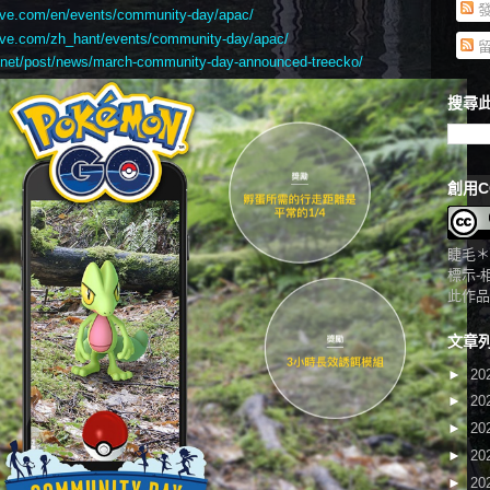
發
ive.com/en/events/community-day/apac/
ive.com/zh_hant/events/community-day/apac/
留
.net/post/news/march-community-day-announced-treecko/
搜尋此
創用C
睫毛＊
標示-
此作品
文章
►
20
►
20
►
20
►
20
►
20