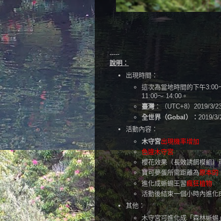
-----
說明：
出現時間：
這次為當地時間的下午3:00～
11:00～ 14:00。
臺灣
：（UTC+8）2019/3/23
全世界（Gobal）：
2019/3
活動內容：
木守宮
出現機率增加
色違木守宮
櫻花效果（長效誘餌模組）
寶可夢蛋所需距離為
原本的 1
進化成蜥蜴王習
瘋狂植物
活動後結束一個小時內進化
其他：
木守宮可進化成「森林蜥蜴