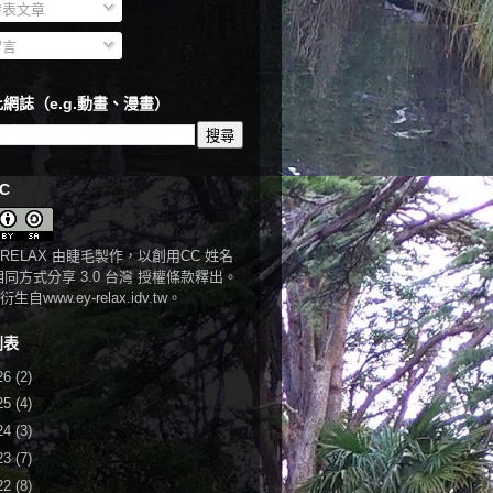
表文章
言
網誌（e.g.動畫、漫畫）
C
RELAX
由
睫毛
製作，以
創用CC 姓名
相同方式分享 3.0 台灣 授權條款
釋出。
衍生自
www.ey-relax.idv.tw
。
列表
26
(2)
25
(4)
24
(3)
23
(7)
22
(8)