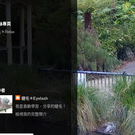
絲專頁
＊Relax
作者
睫毛＊Eyelash
我是喜歡學習、分享的睫毛！
檢視我的完整簡介