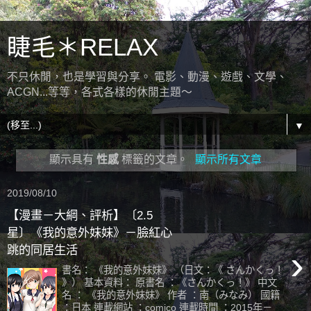
睫毛＊RELAX
不只休閒，也是學習與分享。 電影、動漫、遊戲、文學、
ACGN...等等，各式各樣的休閒主題～
▼
顯示具有
性感
標籤的文章。
顯示所有文章
2019/08/10
【漫畫－大綱、評析】〔2.5
星〕《我的意外妹妹》－臉紅心
›
跳的同居生活
書名： 《我的意外妹妹》 （日文：《 さんかくっ！
》） 基本資料： 原書名 ：《さんかくっ！》 中文
名 ： 《我的意外妹妹》 作者 ：南（みなみ） 國籍
：日本 連載網站 ：comico 連載時間 ：2015年－