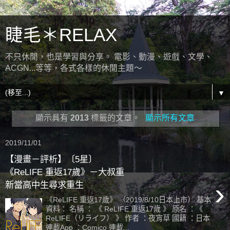
睫毛＊RELAX
不只休閒，也是學習與分享。 電影、動漫、遊戲、文學、
ACGN...等等，各式各樣的休閒主題～
▼
顯示具有
2013
標籤的文章。
顯示所有文章
2019/11/01
【漫畫－評析】〔5星〕
《ReLIFE 重返17歲》－大叔重
›
新當高中生尋求重生
《ReLIFE 重返17歲》 （2019/8/10日本上市） 基本
資料： 名稱 ： 《 ReLIFE 重返17歲 》 原名 ：《
ReLIFE（リライフ） 》 作者 ：夜宵草 國籍 ：日本
連載App ：Comico 連載...