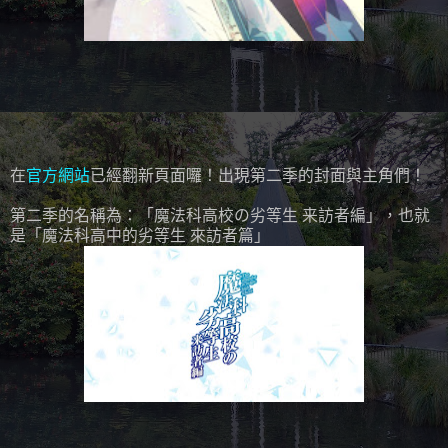
在
官方網站
已經翻新頁面囉！出現第二季的封面與主角們！
第二季的名稱為：「魔法科高校の劣等生 来訪者編」，也就
是「魔法科高中的劣等生 來訪者篇」