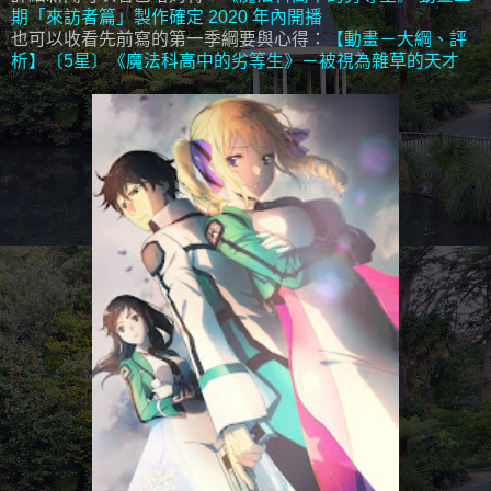
期「來訪者篇」製作確定 2020 年內開播
也可以收看先前寫的第一季綱要與心得：
【動畫－大綱、評
析】〔5星〕《魔法科高中的劣等生》－被視為雜草的天才