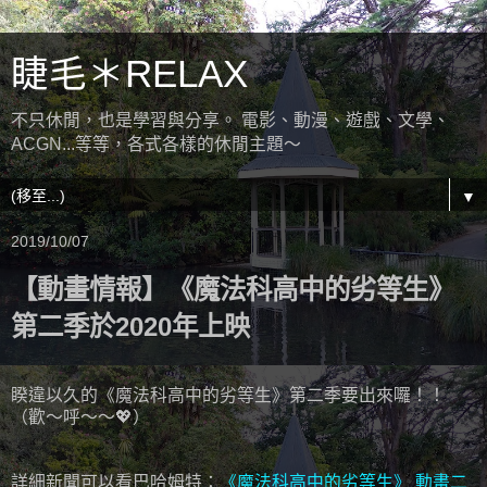
睫毛＊RELAX
不只休閒，也是學習與分享。 電影、動漫、遊戲、文學、
ACGN...等等，各式各樣的休閒主題～
▼
2019/10/07
【動畫情報】《魔法科高中的劣等生》
第二季於2020年上映
睽違以久的《魔法科高中的劣等生》第二季要出來囉！！
（歡～呼～～💖）
詳細新聞可以看巴哈姆特：
《魔法科高中的劣等生》 動畫二