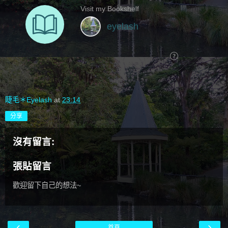
睫毛＊Eyelash
at
23:14
分享
沒有留言:
張貼留言
歡迎留下自己的想法~
‹
›
首頁