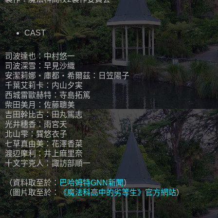
CAST
司波達也：中村悠一
司波深雪：早見沙織
安潔莉娜・庫都・希爾茲：日笠陽子
千葉艾莉卡：内山夕実
西城雷歐赫特：寺島拓篤
柴田美月：佐藤聰美
吉田幹比古：田丸篤志
光井穗香：雨宮天
北山雫：巽悠衣子
七草真由美：花澤香菜
渡辺摩利：井上麻里奈
十文字克人：諏訪部順一
（資料取至於：
巴哈姆特GNN新聞
）
（圖片取至於：
《魔法科高中的劣等生》官方網站
）