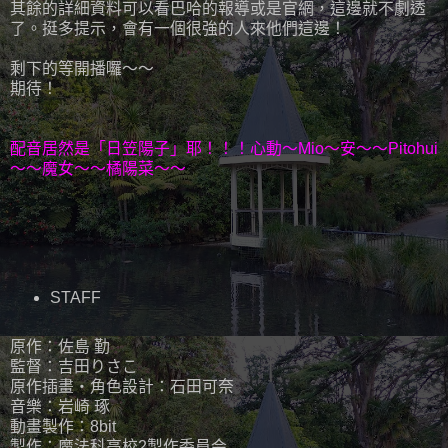
其餘的詳細資料可以看巴哈的報導或是官網，這邊就不劇透
了。挺多提示，會有一個很強的人來他們這邊！
剩下的等開播囉～～
期待！
配音居然是「日笠陽子」耶！！！心動～Mio～安～～Pitohui
～～魔女～～橘陽菜～～
STAFF
原作：佐島 勤
監督：吉田りさこ
原作插畫・角色設計：石田可奈
音樂：岩崎 琢
動畫製作：8bit
製作：魔法科高校2製作委員会