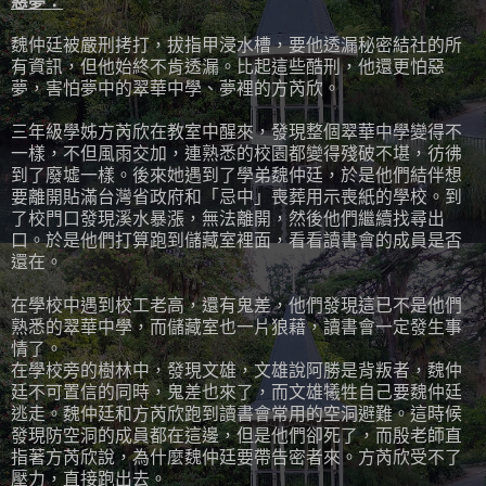
惡夢：
魏仲廷被嚴刑拷打，拔指甲浸水槽，要他透漏秘密結社的所
有資訊，但他始終不肯透漏。比起這些酷刑，他還更怕惡
夢，害怕夢中的翠華中學、夢裡的方芮欣。
三年級學姊方芮欣在教室中醒來，發現整個翠華中學變得不
一樣，不但風雨交加，連熟悉的校園都變得殘破不堪，彷彿
到了廢墟一樣。後來她遇到了學弟魏仲廷，於是他們結伴想
要離開貼滿台灣省政府和「忌中」喪葬用示喪紙的學校。到
了校門口發現溪水暴漲，無法離開，然後他們繼續找尋出
口。於是他們打算跑到儲藏室裡面，看看讀書會的成員是否
還在。
在學校中遇到校工老高，還有鬼差，他們發現這已不是他們
熟悉的翠華中學，而儲藏室也一片狼藉，讀書會一定發生事
情了。
在學校旁的樹林中，發現文雄，文雄說阿勝是背叛者，魏仲
廷不可置信的同時，鬼差也來了，而文雄犧牲自己要魏仲廷
逃走。魏仲廷和方芮欣跑到讀書會常用的空洞避難。這時候
發現防空洞的成員都在這邊，但是他們卻死了，而殷老師直
指著方芮欣說，為什麼魏仲廷要帶告密者來。方芮欣受不了
壓力，直接跑出去。