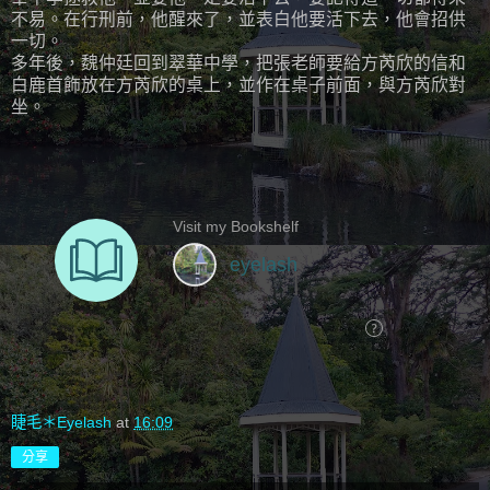
不易。在行刑前，他醒來了，並表白他要活下去，他會招供
一切。
多年後，魏仲廷回到翠華中學，把張老師要給方芮欣的信和
白鹿首飾放在方芮欣的桌上，並作在桌子前面，與方芮欣對
坐。
睫毛＊Eyelash
at
16:09
分享