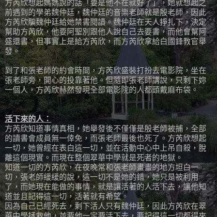
方芮欣想起媽媽說的話「要是他不在就好了」，她就想起之
前遇到的學弟魏仲廷，魏仲廷的音樂老師就是殷老師，因此
方芮欣騙魏仲廷給她禁書閱讀。魏仲廷在天人掙扎下，決定
幫助方芮欣，他要阿聖別跟他人說自己去要書，而他會幫阿
盛還書，但事實上是給方芮欣，而方芮欣拿給白國鋒教官舉
發。
到了和張老師的約會時間，方芮欣盛裝打扮去電影院，坐在
張老師旁，開心的投靠著他。但隨即張老師講說，只剩下妳
一個人，方芮欣赫然發現全部電影院的人都頭戴麻布袋。
活下來的人：
方芮欣知道事情真相，她舉發後不僅僅是殷老師被捕，全部
的讀書會成員無一倖免，而張老師最後也死了。方芮欣想起
一切，她曾經在表白這一切，並在活動中心中上吊自殺，脫
離這個現實。而現在整個翠華中學就是死者的地獄。
知道一切的方芮欣，在夜晚常和張老師畫畫的地方坦白一
切，張老師緩緩的說，這一切不是她的錯，她只是被利用
了，而她現在能做的事情，就是讓活著的人活下去，讓他知
道並且記得這一切，活著就有希望。
因為自己已經死去，剩下活人只有魏仲廷，因此方芮欣在翠
華中學拯救他，並要他一定要活下去，要記得這一切都得來