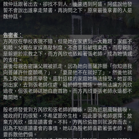
魏仲廷跟著出去，卻找不到人，後來遇到阿盛。阿盛說他發
誓不會說出誰拿走禁書，再詢問之下，原來最後拿書的人是
魏仲廷。
告密者：
方芮欣在學校表現不錯，但是她在家遇到一大難題：家庭不
和睦。父親在家採高壓制度，不合意就破壞東西，而母親則
是躲避於宗教之下，而方芮欣也依賴著張老師，成為她情感
的支柱。
最後母親告密讓父親被抓走，因為她向菩薩許願「你知道我
向菩薩許什麼願嗎？」，「要是他不在就好了」，然後他就
馬上取得證據而舉發。面對這樣的家庭她無法接受，她冒雨
跑出家，去到張老師住處，礙於師生關係，他無法讓方芮欣
過夜，但張老師送她白鹿首飾。而方芮欣要張老師永遠都不
離開她。
殷老師發覺到方芮欣和張老師的關係，因為近期風聲鶴唳，
被政府盯的很緊，不希望節外生枝，因此要張老師選擇：放
棄方芮欣，還是讀書會。不料，方芮欣偷聽到就淚奔而去。
因為不知道讀書會的事情，她以為殷老師喜歡著張老師，而
要拆散他們倆。